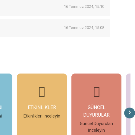
16 Temmuz 2024, 15:10
16 Temmuz 2024, 15:08
İ
ETKİNLİKLER
GÜNCEL
G
›
DUYURULAR
i
Etkinlikleri İnceleyin
Güncel Duyuruları
İnceleyin
İncele
İncele