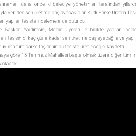
hraman, daha önce ki belediye yönetimleri tarafından yıllarc
yla yeniden seri üretime başlayacak olan Kilitli Parke Üretim Tesi
leri yapılan tesiste incelemelerde bulundu.
e Başkan Yardımcısı, Meclis Üyeleri ile birlikte yapılan ince
n, tesisin birkaç güne kadar seri üretime başlayacağını ve yapıl
duyulan tüm parke taşlarının bu tesiste üretileceğini kaydetti.
aya göre 15 Temmuz Mahallesi başta olmak üzere diğer tüm mahall
iş olacak.