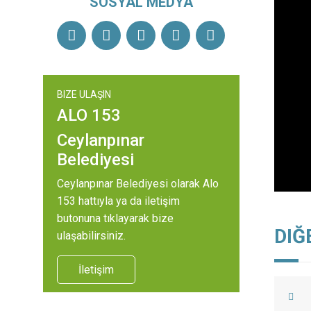
SOSYAL MEDYA
BIZE ULAŞIN
ALO 153
Ceylanpınar
Belediyesi
Ceylanpınar Belediyesi olarak Alo
153 hattıyla ya da iletişim
butonuna tıklayarak bize
DIĞ
ulaşabilirsiniz.
İletişim