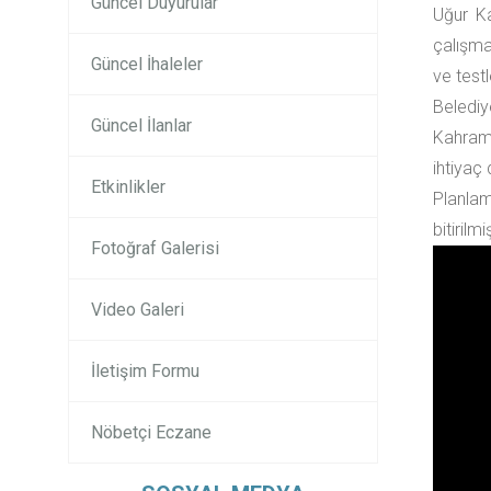
Güncel Duyurular
Uğur Ka
çalışma
Güncel İhaleler
ve test
Belediy
Güncel İlanlar
Kahrama
ihtiyaç 
Etkinlikler
Planlam
bitirilm
Fotoğraf Galerisi
Video Galeri
İletişim Formu
Nöbetçi Eczane