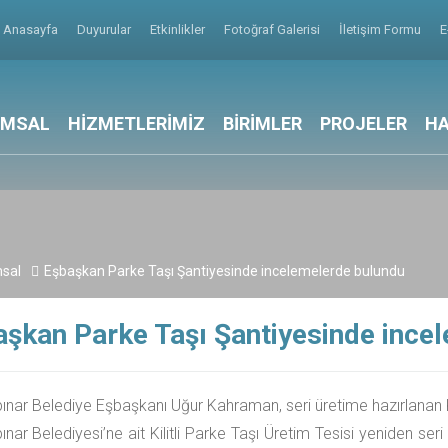
Anasayfa
Duyurular
Etkinlikler
Fotoğraf Galerisi
İletişim Formu
E
UMSAL
HİZMETLERİMİZ
BİRİMLER
PROJELER
HA
sal
Eşbaşkan Parke Taşı Şantiyesinde incelemelerde bulundu
şkan Parke Taşı Şantiyesinde ince
ınar Belediye Eşbaşkanı Uğur Kahraman, seri üretime hazırlanan K
ınar Belediyesi’ne ait Kilitli Parke Taşı Üretim Tesisi yeniden se