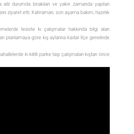
a atıl durumda bırakılan ve yakın zamanda yapılan
sini ziyaret etti. Kahraman; son aşama bakım, hazırlık
lemelerde tesiste ki çalışmalar hakkında bilgi alan
an planlamaya göre kış aylarına kadar İlçe genelinde
elerde ki kilitli parke taşı çalışmaları kıştan önce