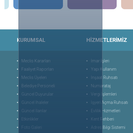
KURUMSAL
HİZMETLERİMİZ
Meclis Kararları
İmar İşleri
Faaliyet Raporları
Yapı Kullanım
Meclis Üyeleri
İnşaat Ruhsatı
Belediye Personeli
Numarataj
Güncel Duyurular
Vergi İşlemleri
Güncel İhaleler
İşyeri Açma Ruhsatı
Güncel İlanlar
Evlilik Hizmetleri
Etkinlikler
Kent Rehberi
Foto Galeri
Adres Bilgi Sistemi