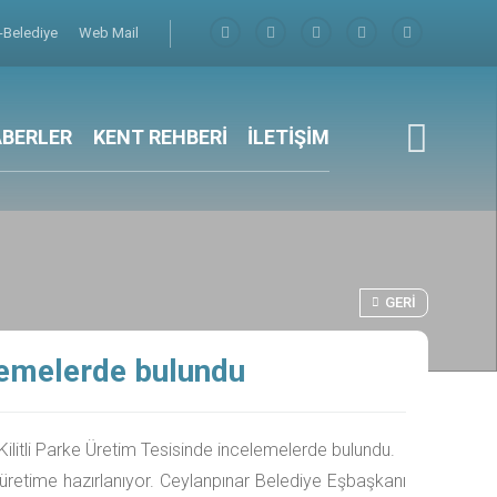
-Belediye
Web Mail
BERLER
KENT REHBERİ
İLETİŞİM
GERI
lemelerde bulundu
ilitli Parke Üretim Tesisinde incelemelerde bulundu.
ri üretime hazırlanıyor. Ceylanpınar Belediye Eşbaşkanı