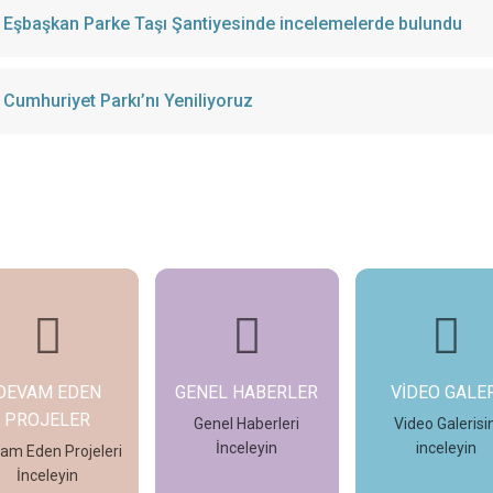
Eşbaşkan Parke Taşı Şantiyesinde incelemelerde bulundu
Cumhuriyet Parkı’nı Yeniliyoruz
DEVAM EDEN
GENEL HABERLER
VİDEO GALER
PROJELER
Genel Haberleri
Video Galerisin
İnceleyin
inceleyin
am Eden Projeleri
İnceleyin
İncele
İncele
İncele