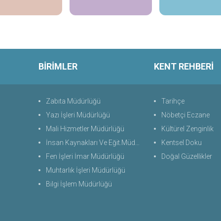
BİRİMLER
KENT REHBERİ
Zabıta Müdürlüğü
Tarihçe
Yazı İşleri Müdürlüğü
Nöbetçi Eczane
Mali Hizmetler Müdürlüğü
Kültürel Zenginlik
İnsan Kaynakları Ve Eğit.Müdürlüğü
Kentsel Doku
Fen İşleri İmar Müdürlüğü
Doğal Güzellikler
Muhtarlık İşleri Müdürlüğü
Bilgi İşlem Müdürlüğü